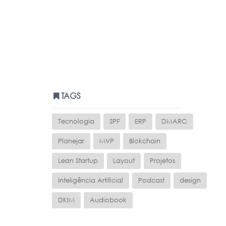
TAGS
Tecnologia
SPF
ERP
DMARC
Planejar
MVP
Blokchain
Lean Startup
Layout
Projetos
Inteligência Artificial
Podcast
design
DKIM
Audiobook